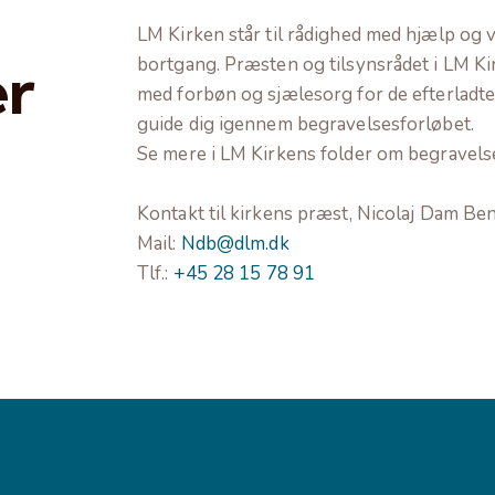
LM Kirken står til rådighed med hjælp og 
er
bortgang. Præsten og tilsynsrådet i LM Kir
med forbøn og sjælesorg for de efterladte
guide dig igennem begravelsesforløbet.
Se mere i LM Kirkens folder om begravels
Kontakt til kirkens præst, Nicolaj Dam Be
Mail:
Ndb@dlm.dk
Tlf.:
+45 28 15 78 91