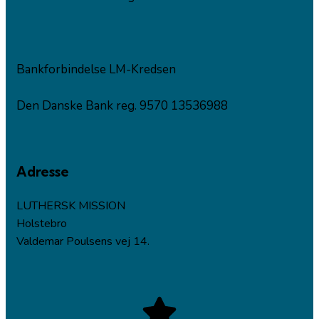
Bankforbindelse LM-Kredsen
Den Danske Bank reg. 9570 13536988
Adresse
LUTHERSK MISSION
Holstebro
Valdemar Poulsens vej 14.