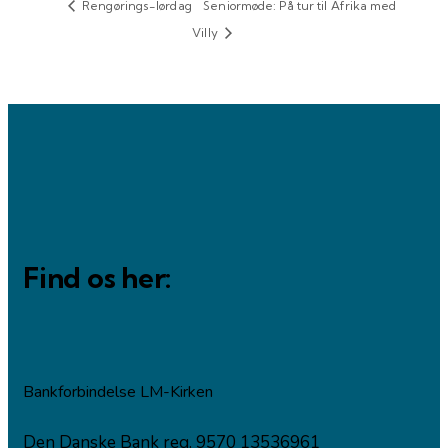
Rengørings-lørdag
Seniormøde: På tur til Afrika med
Villy
Find os her:
Bankforbindelse LM-Kirken
Den Danske Bank reg. 9570 13536961