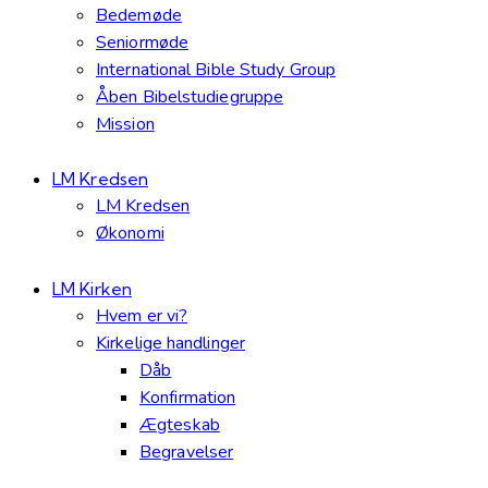
Bedemøde
Seniormøde
International Bible Study Group
Åben Bibelstudiegruppe
Mission
LM Kredsen
LM Kredsen
Økonomi
LM Kirken
Hvem er vi?
Kirkelige handlinger
Dåb
Konfirmation
Ægteskab
Begravelser