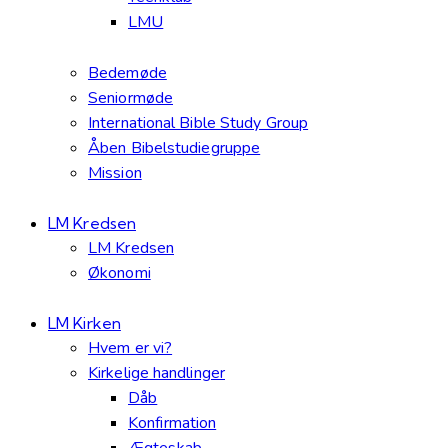
LMU
Bedemøde
Seniormøde
International Bible Study Group
Åben Bibelstudiegruppe
Mission
LM Kredsen
LM Kredsen
Økonomi
LM Kirken
Hvem er vi?
Kirkelige handlinger
Dåb
Konfirmation
Ægteskab