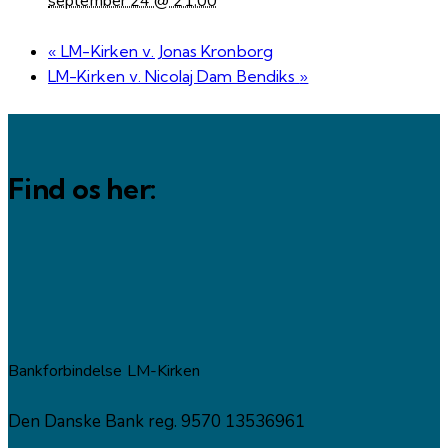
september 24 @ 21:00
«
LM-Kirken v. Jonas Kronborg
LM-Kirken v. Nicolaj Dam Bendiks
»
Find os her:
Bankforbindelse LM-Kirken
Den Danske Bank reg. 9570 13536961