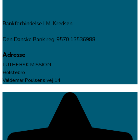
Bankforbindelse LM-Kredsen
Den Danske Bank reg. 9570 13536988
Adresse
LUTHERSK MISSION
Holstebro
Valdemar Poulsens vej 14.